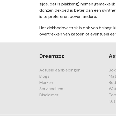
zijde, dat is plakkerig) nemen gemakkelij
donzen dekbed is beter dan een syntheti
is te prefereren boven andere.
Het dekbedovertrek is ook van belang: k
overtrekken van katoen of eventueel ee
Dreamzzz
As
Actuele aanbiedingen
Box
Blogs
Mat
Merken
Be
Servicedienst
Wat
Disclaimer
Top
Kus