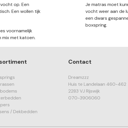
k vocht op. Een
Je matras moet kun
sch. Een wollen tijk
vocht weer aan de lu
een dwars gespannen
boxspring.
ies voornamelijk
n mix met katoen.
sortiment
Contact
springs
Dreamzzz
rassen
Huis te Landelaan 460-462
dbodems
2283 VJ Rijswijk
erbedden
070-3906060
pers
sens / Dekbedden