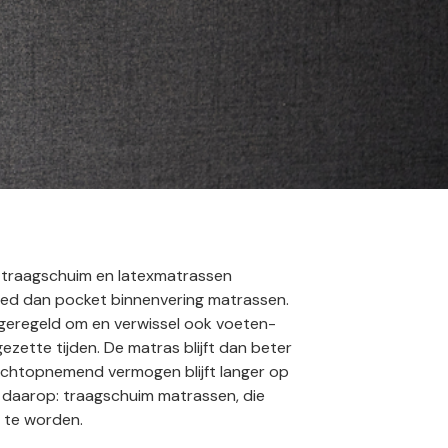
 traagschuim en latexmatrassen
oed dan pocket binnenvering matrassen.
l geregeld om en verwissel ook voeten-
zette tijden. De matras blijft dan beter
vochtopnemend vermogen blijft langer op
g daarop: traagschuim matrassen, die
 te worden.