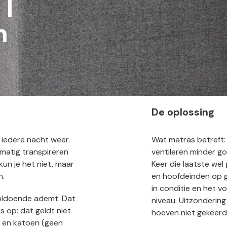
|
n
De oplossing
, iedere nacht weer.
Wat matras betreft:
matig transpireren
ventileren minder g
un je het niet, maar
Keer die laatste we
n.
en hoofdeinden op ge
in conditie en het 
 voldoende ademt. Dat
niveau. Uitzonderin
s op: dat geldt niet
hoeven niet gekeerd
ol en katoen (geen