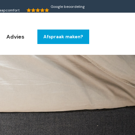
Google beoordeling
slaapcomfort
4.2
Advies
Afspraak maken?