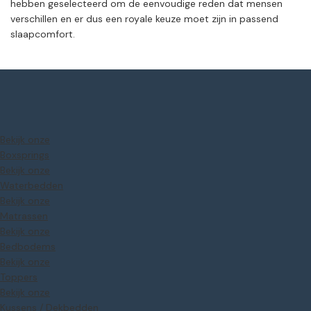
hebben geselecteerd om de eenvoudige reden dat mensen
verschillen en er dus een royale keuze moet zijn in passend
slaapcomfort.
Bekijk onze
Boxsprings
Bekijk onze
Waterbedden
Bekijk onze
Matrassen
Bekijk onze
Bedbodems
Bekijk onze
Toppers
Bekijk onze
Kussens / Dekbedden